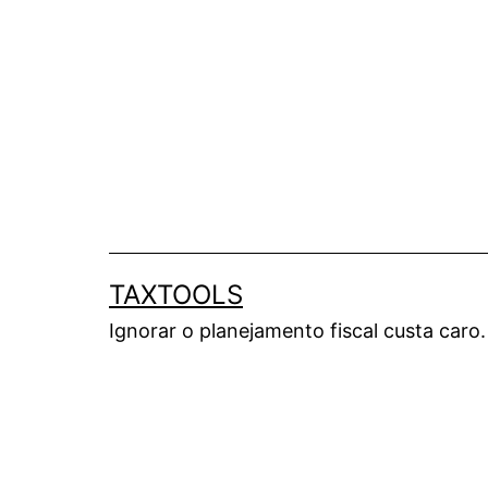
Pular
para
o
conteúdo
TAXTOOLS
Ignorar o planejamento fiscal custa caro.